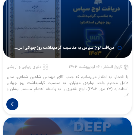
دریافت لوح سپاس به مناسبت گرامیداشت روز جهانی اس...
تاریخ انتشار : 06 اردیبهشت 1404
دنیای زیبایی و آرایشی
با افتخار، به اطلاع می‌رسانیم که جناب آقای مهندس شاهین شماعی، مدیر
عامل محترم واحد تولیدی مهلران، به مناسبت گرامیداشت روز جهانی
استاندارد (23 مهر 1403)، لوح تقدیری را به واسطه اهتمام مستمر ایشان و
کار...