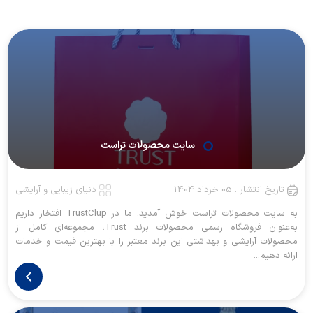
سایت محصولات تراست
تاریخ انتشار : 05 خرداد 1404
دنیای زیبایی و آرایشی
به سایت محصولات تراست خوش آمدید. ما در TrustClup افتخار داریم
به‌عنوان فروشگاه رسمی محصولات برند Trust، مجموعه‌ای کامل از
محصولات آرایشی و بهداشتی این برند معتبر را با بهترین قیمت و خدمات
ارائه دهیم...