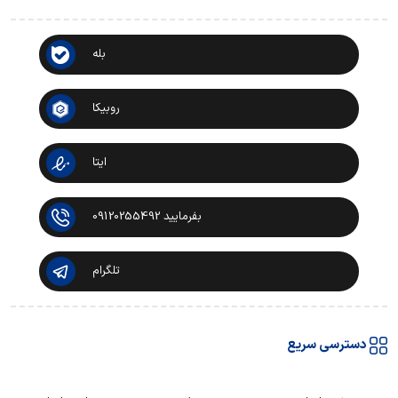
بله
روبیکا
ایتا
بفرمایید 09120255492
تلگرام
دسترسی سریع