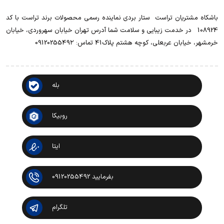
باشکاه مشتریان تراست ‌ ‌ستار بردی نماینده رسمی محصولات برند تراست با کد
108924 ‌ ‌ در خدمت زیبایی و سلامت شما آدرس تهران خیابان سهروردی، خیابان
خرمشهر، خیابان عربعلی، کوچه هشتم پلاک41 تماس: 0912025549۲
بله
روبیکا
ایتا
بفرمایید 09120255492
تلگرام