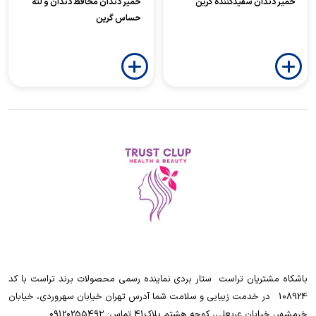
خمیر دندان سفیدکننده گرین
خمیر دندان محافظ دندان و لثه
حساس گرین
باشکاه مشتریان تراست ‌ ‌ستار بردی نماینده رسمی محصولات برند تراست با کد
108924 ‌ ‌ در خدمت زیبایی و سلامت شما آدرس تهران خیابان سهروردی، خیابان
خرمشهر، خیابان عربعلی، کوچه هشتم پلاک41 تماس: 0912025549۲