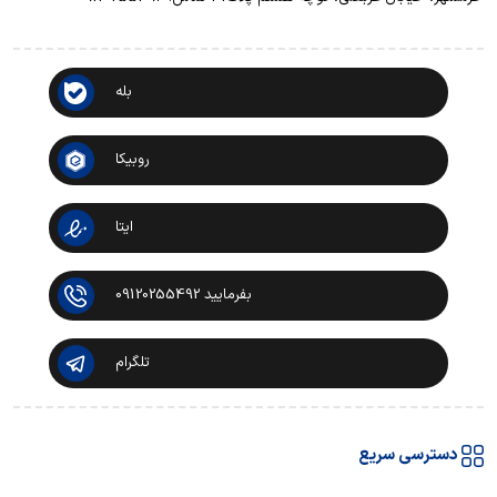
بله
روبیکا
ایتا
بفرمایید 09120255492
تلگرام
دسترسی سریع