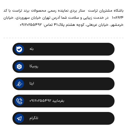
باشکاه مشتریان تراست ‌ ‌ستار بردی نماینده رسمی محصولات برند تراست با کد
108924 ‌ ‌ در خدمت زیبایی و سلامت شما آدرس تهران خیابان سهروردی، خیابان
خرمشهر، خیابان عربعلی، کوچه هشتم پلاک41 تماس: 0912025549۲
بله
روبیکا
ایتا
بفرمایید 09120255492
تلگرام