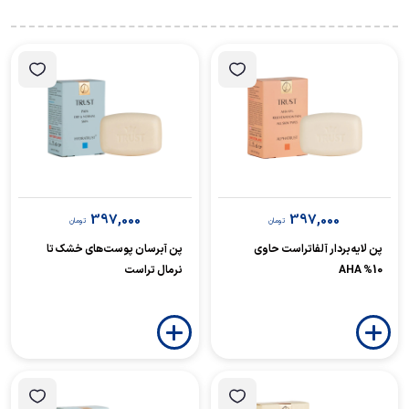
397,000
397,000
تومان
تومان
پن لایه‌بردار آلفاتراست حاوی
پن آبرسان پوست‌های خشک تا
10% AHA
نرمال تراست