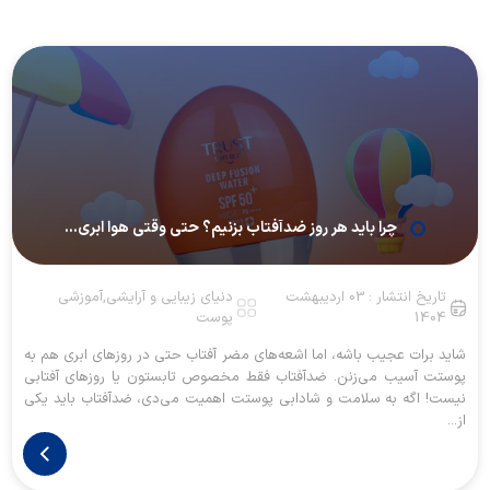
چرا باید هر روز ضدآفتاب بزنیم؟ حتی وقتی هوا ابری...
تاریخ انتشار : 03 اردیبهشت
دنیای زیبایی و آرایشی,آموزشی
1404
پوست
شاید برات عجیب باشه، اما اشعه‌های مضر آفتاب حتی در روزهای ابری هم به
پوستت آسیب می‌زنن. ضدآفتاب فقط مخصوص تابستون یا روزهای آفتابی
نیست! اگه به سلامت و شادابی پوستت اهمیت می‌دی، ضدآفتاب باید یکی
از...