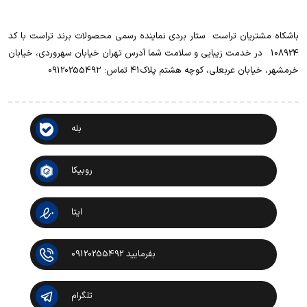
باشکاه مشتریان تراست ‌ ‌ستار بردی نماینده رسمی محصولات برند تراست با کد
108924 ‌ ‌ در خدمت زیبایی و سلامت شما آدرس تهران خیابان سهروردی، خیابان
خرمشهر، خیابان عربعلی، کوچه هشتم پلاک41 تماس: 0912025549۲
بله
روبیکا
ایتا
بفرمایید 09120255492
تلگرام