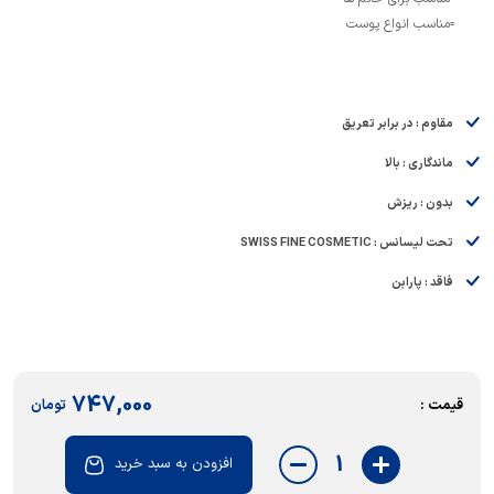
▫️مناسب انواع پوست
مقاوم : در برابر تعریق
ماندگاری : بالا
بدون : ریزش
تحت لیسانس : SWISS FINE COSMETIC
فاقد : پارابن
747,000
قیمت :
تومان
1
افزودن به سبد خرید