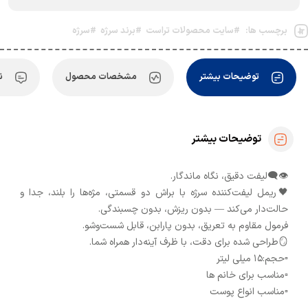
برچسب ها:
#سایت محصولات تراست
#برند سرژه
#سرژه
توضیحات بیشتر
مشخصات محصول
ن
توضیحات بیشتر
👁️‍🗨️لیفت دقیق، نگاه ماندگار.
🖤ریمل لیفت‌کننده سرژه با براش دو قسمتی، مژه‌ها را بلند، جدا و
حالت‌دار می‌کند — بدون ریزش، بدون چسبندگی.
فرمول مقاوم به تعریق، بدون پارابن، قابل شست‌وشو.
🪞طراحی شده برای دقت، با ظرف آینه‌دار همراه شما.
▫️حجم:۱۵ میلی لیتر
▫️مناسب برای خانم ها
▫️مناسب انواع پوست