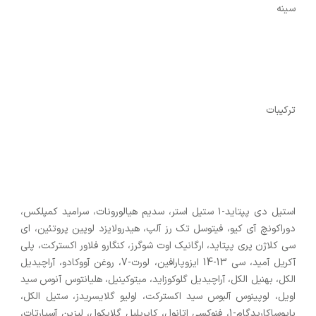
سینه
ترکیبات
استیل دی پپتاید-۱ ستیل استر، سدیم هیالورونات، سرامید کمپلکس،
دوراکونچ آی کیو، فیتوسل تک رز آلپ، هیدرولایزد لوپین پروتئین، ای
سی کلاژن پری پپتاید، ارگانیک اوت شوگرز، کنگارو فلاور اکسترکت، پلی
آکریل آمید، سی 13-14 ایزوپارافین، لورت-7، روغن آووکادو، آراچیدیل
الکل، بهنیل الکل، آراچیدیل گلوکوزاید، میتوکینیل، هلیانتوس آنوس سید
اویل، لوپینوس آلبوس سید اکسترکت، اولیو گلایسریدز، ستیل الکل،
بایوساکاریدگام-1، فنوکسی اتانول، کاپریلیل گلایکول، لیزین آسپارتات،