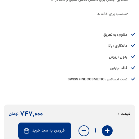
▫️مناسب برای خانم ها
مقاوم : به تعریق
ماندگاری : بالا
بدون : ریزش
فاقد : پارابن
تحت لیسانس : SWISS FINE COSMETIC
747,000
قیمت :
تومان
1
افزودن به سبد خرید