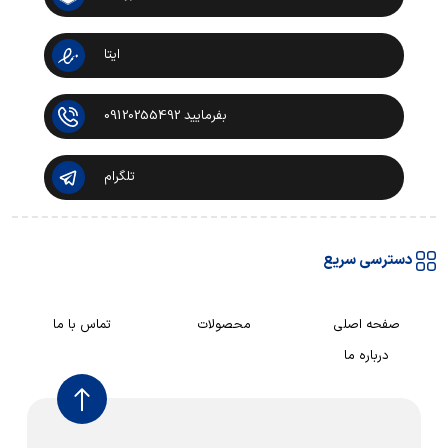
ایتا
بفرمایید 09120255492
تلگرام
دسترسی سریع
صفحه اصلی
محصولات
تماس با ما
درباره ما