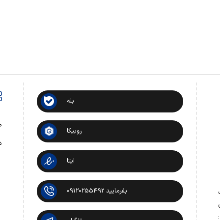
بله
ص
روبیکا
د
ایتا
بفرمایید 09120255492
 تماس: