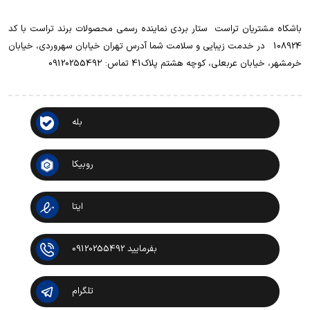
باشکاه مشتریان تراست ‌ ‌ستار بردی نماینده رسمی محصولات برند تراست با کد
108924 ‌ ‌ در خدمت زیبایی و سلامت شما آدرس تهران خیابان سهروردی، خیابان
خرمشهر، خیابان عربعلی، کوچه هشتم پلاک41 تماس: 0912025549۲
بله
روبیکا
ایتا
بفرمایید 09120255492
تلگرام