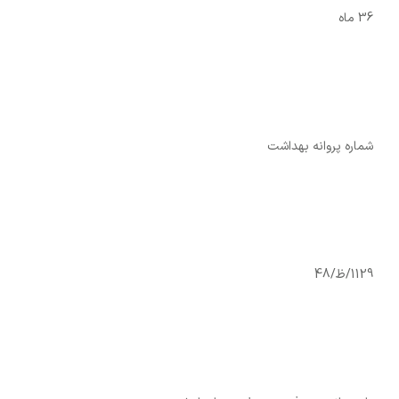
36 ماه
شماره پروانه بهداشت
1129/ظ/48