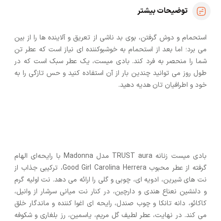
توضیحات بیشتر
استحمام و دوش ‌گرفتن، بوی بد ناشی از تعریق و آلاینده ‌ها را از بین
می ‌برد؛ اما بعد از استحمام به خوشبوکننده ‌ای نیاز است که عطر تن
شما را منحصر به ‌فرد کند. بادی میست، یک عطر سبک است که در
طول روز می ‌توانید چندین بار از آن استفاده کنید و حس تازگی را به
خود و اطرافیان ‌تان هدیه دهید.
بادی میست زنانه TRUST aura مدل Madonna با رایحه‌ای الهام
‌گرفته از عطر محبوب Good Girl Carolina Herrera، ترکیبی جذاب از
نت‌ های شیرین، ادویه ‌ای، چوبی و گلی را ارائه می‌ دهد. نت اولیه گرم
و دلنشین نعناع هندی و دارچین، در کنار نت میانی سرشار از وانیل،
کاکائو، دانه تانکا و چوب صندل، رایحه ‌ای اغوا کننده و ماندگار خلق
می ‌کند. در نهایت، عطر لطیف گل مریم، یاسمین، رز بلغاری و شکوفه