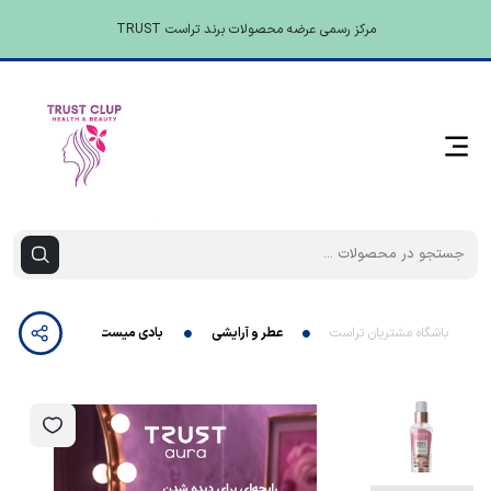
مرکز رسمی عرضه محصولات برند تراست TRUST
باشگاه مشتریان تراست
عطر و آرایشی
بادی میست زنانه TRUST aura مدل Madonna