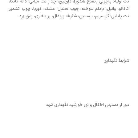
نت اولیه: پاچولی (نعناع هندی)، دارچین، چدار نت میانی: دانه تانکا،
کاکائو، وانیل، بادام سوخته، چوب صندل، مشک، کهربا، چوب کشمیر
نت پایانی: گل مریم، یاسمین، شکوفه پرتقال، رز بلغاری، زنبق زرد
شرایط نگهداری
دور از دسترس اطفال و نور خورشید نگهداری شود