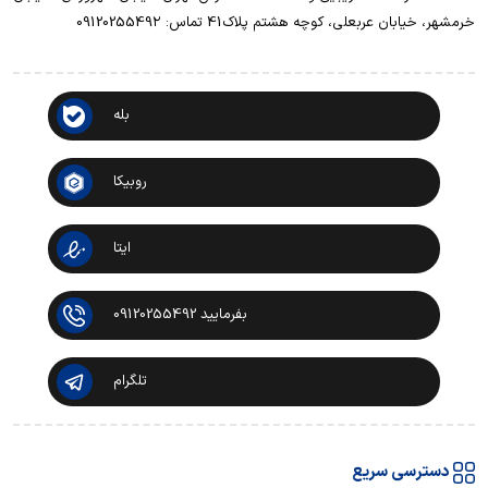
خرمشهر، خیابان عربعلی، کوچه هشتم پلاک41 تماس: 0912025549۲
بله
روبیکا
ایتا
بفرمایید 09120255492
تلگرام
دسترسی سریع