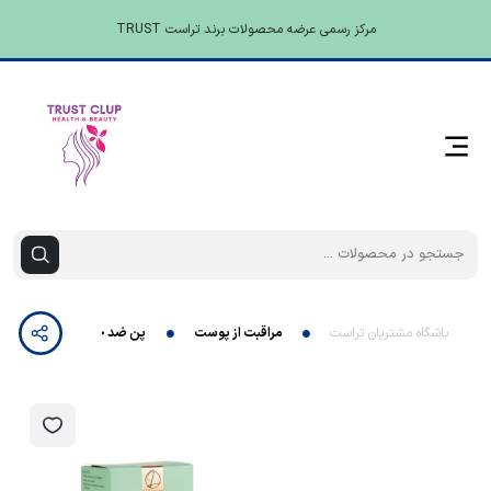
مرکز رسمی عرضه محصولات برند تراست TRUST
باشگاه مشتریان تراست
مراقبت از پوست
پن ضد جوش و آکنه تراست