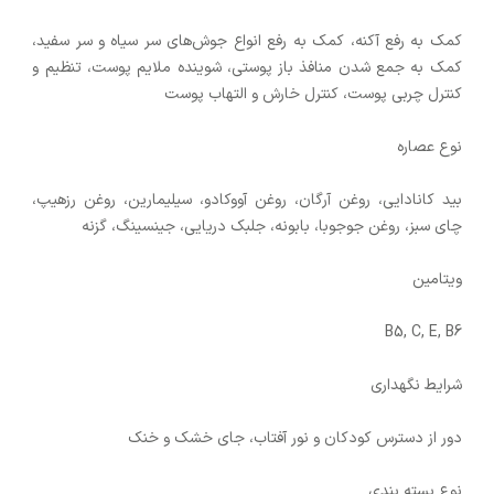
کمک به رفع آکنه، کمک به رفع انواع جوش‌های سر سیاه و سر سفید،
کمک به جمع شدن منافذ باز پوستی، شوینده ملایم پوست، تنظیم و
کنترل چربی پوست، کنترل خارش و التهاب پوست
نوع عصاره
بید کانادایی، روغن آرگان، روغن آووکادو، سیلیمارین، روغن رزهیپ،
چای سبز، روغن جوجوبا، بابونه، جلبک دریایی، جینسینگ، گزنه
ویتامین
B5, C, E, B6
شرایط نگهداری
دور از دسترس کودکان و نور آفتاب، جای خشک و خنک
نوع بسته بندی