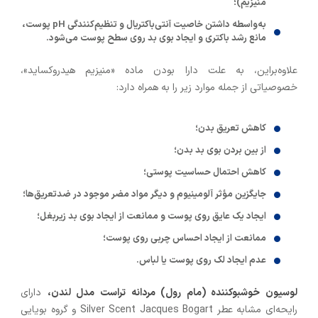
منیزیم)؛
به‌واسطه داشتن خاصیت آنتی‌باکتریال و تنظیم‌کنندگی pH پوست،
مانع رشد باکتری و ایجاد بوی بد روی سطح پوست می‌شود.
علاوه‌براین، به علت دارا بودن ماده «منیزیم هیدروکساید»،
خصوصیاتی از جمله موارد زیر را به همراه دارد:
کاهش تعریق بدن؛
از بین بردن بوی بد بدن؛
کاهش احتمال حساسیت پوستی؛
جایگزین مؤثر آلومینیوم و دیگر مواد مضر موجود در ضدتعریق‌ها؛
ایجاد یک عایق روی پوست و ممانعت از ایجاد بوی بد زیربغل؛
ممانعت از ایجاد احساس چربی روی پوست؛
عدم ایجاد لک روی پوست یا لباس.
لوسیون خوشبوکننده (مام رول) مردانه تراست مدل لندن،
دارای
رایحه‌ای مشابه عطر Silver Scent Jacques Bogart و گروه بویایی