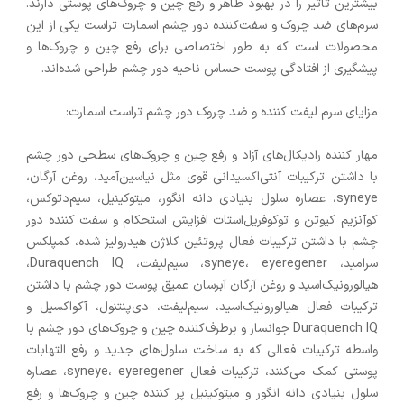
بیشترین تاثیر را در بهبود ظاهر و رفع چین و چروک‌های پوستی دارند.
سرم‌های ضد چروک و سفت‌کننده دور چشم اسمارت تراست یکی از این
محصولات است که به طور اختصاصی برای رفع چین و چروک‌ها و
پیشگیری از افتادگی پوست حساس ناحیه دور چشم طراحی شده‌اند.
مزایای سرم لیفت کننده و ضد چروک دور چشم تراست اسمارت:
مهار کننده رادیکال‌های آزاد و رفع چین و چروک‌های سطحی دور چشم
با داشتن ترکیبات آنتی‌اکسیدانی قوی مثل نیاسین‌آمید، روغن آرگان،
syneye، عصاره سلول بنیادی دانه انگور، میتوکینیل، سیم‌دتوکس،
کوآنزیم کیوتن و توکوفریل‌استات افزایش استحکام و سفت کننده دور
چشم با داشتن ترکیبات فعال پروتئین کلاژن هیدرولیز شده، کمپلکس
سرامید، syneye، eyeregener، سیم‌لیفت، Duraquench IQ،
هیالورونیک‌اسید و روغن آرگان آبرسان عمیق پوست دور چشم با داشتن
ترکیبات فعال هیالورونیک‌اسید، سیم‌لیفت، دی‌پنتنول، آکواکسیل و
Duraquench IQ جوانساز و برطرف‌کننده چین و چروک‌های دور چشم با
واسطه ترکیبات فعالی که به ساخت سلول‌های جدید و رفع التهابات
پوستی کمک می‌کنند، ترکیبات فعال syneye، eyeregener، عصاره
سلول بنیادی دانه انگور و میتوکینیل پر کننده چین و چروک‌ها و رفع