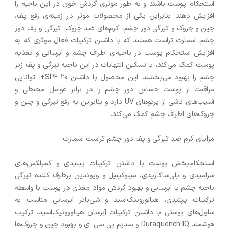
استحکام پوست باشند و به طور موثری گردش خون در این ناحیه را
افزایش دهند. بنابراین یکی از محصولات موثر در زمینه‌ی رفع پف،
چین و چروک و تیرگی دور چشم، کرم‌های ضد چروک، تیرگی و پف دور
چشم اسمارت تراست هستند که با داشتن ترکیبات فعال موثری که به
افزایش استحکام پوست در ناحیه‌ی اطراف چشم و آبرسانی و تغذیه
پوست کمک می‌کند، با تسکین التهابات در این ناحیه تیرگی و پف زیر
چشم را بهبود می‌بخشند. این محصول با داشتن SPF 20+، توانایی
مراقبت از پوست حساس دور چشم را در برابر عوامل محیطی و
آسیب‌های ناشی از پرتوهای UV دارد و بنابراین به رفع تیرگی و چین و
چروک‌های اطراف چشم کمک می‌کند.
مزایای کرم ضد تیرگی و پف دور چشم تراست اسمارت:
استحکام‌بخش پوست با داشتن ترکیبات پپتیدی و کمپلکس‌های
سرامیدی و پلی‌ساکاریدی، میتوکینیل و ویوندین برطرف کننده تیرگی
ناحیه چشم با آبرسانی و بهبود گردش مواد مغذی در پوست با واسطه
ترکیبات پپتیدی، هیالورونیک‌اسید و شی‌باتر آبرسانی مناسب به
سلول‌های پوستی با داشتن ترکیبات آبرسان هیالورونیک‌اسید، ترکیب
هوشمند Duraquench IQ و سدیم پی سی ای و بهبود چین و چروک‌ها