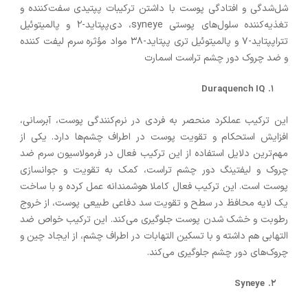
شل‌شدگی و افتادگی پوست با داشتن ترکیبات پپتیدی سفت‌کننده و
تغذیه‌کننده سلول‌های پوستی syneye، دی‌پپتاید-۲ و پالمیتوئیل
تتراپپتاید-۷ و پالمیتوئیل تری پپتاید-۳۸ مواد مؤثره سرم لیفت کننده
و ضد چروک دور چشم تراست اسمارت
Duraquench IQ
این ترکیب عملکرد منحصر به فردی در نرم‌کنندگی پوست، آبرسانی،
افزایش استحکام و تقویت پوست در اطراف چشم‌ها دارد. یکی از
مهم‌ترین دلایل استفاده از این ترکیب فعال در فرمولاسیون سرم ضد
چروک و لیفتینگ دور چشم تراست، کمک به تقویت و جوانسازی
پوست است. این ترکیب فعال کاملا هوشمندانه عمل کرده و با ساخت
یک لایه محافظ در سطح و تقویت سد دفاعی طبیعی پوست، از خروج
رطوبت و خشک شدن پوست جلوگیری می‌کند. این ترکیب خواص ضد
التهابی هم داشته و با تسکین التهابات در اطراف چشم، از ایجاد چین و
چروک‌های دور چشم جلوگیری می‌کند.
Syneye