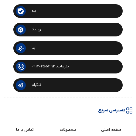
بله
روبیکا
ایتا
بفرمایید 09120255492
تلگرام
دسترسی سریع
صفحه اصلی
محصولات
تماس با ما