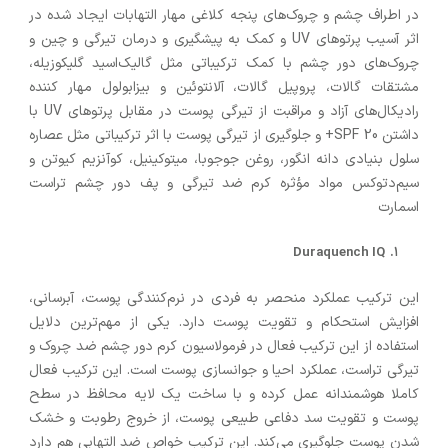
در اطراف چشم و چروک‌های پنجه کلاغی مهار التهابات ایجاد شده در
اثر آسیب پرتوهای UV و کمک به پیشگیری و درمان تیرگی و چین و
چروک‌های دور چشم با کمک ترکیباتی مثل گالیک‌اسید گلیکوزیله،
مشتقات گالات، پروپیل گالات، آلانتوئین و بیزابولول مهار کننده
رادیکال‌های آزاد و مراقبت از تیرگی پوست در مقابل پرتوهای UV با
داشتن SPF 20+ و جلوگیری از تیرگی پوست با اثر ترکیباتی مثل عصاره
سلول بنیادی دانه انگور، روغن جوجوبا، میتوکینیل، کوآنزیم کیوتن و
سیم‌دتوکس مواد مؤثره کرم ضد تیرگی و پف دور چشم تراست
اسمارت
Duraquench IQ
این ترکیب عملکرد منحصر به فردی در نرم‌کنندگی پوست، آبرسانی،
افزایش استحکام و تقویت پوست دارد. یکی از مهم‌ترین دلایل
استفاده از این ترکیب فعال در فرمولاسیون کرم دور چشم ضد چروک و
تیرگی تراست، عملکرد احیا و جوانسازی پوست است. این ترکیب فعال
کاملا هوشمندانه عمل کرده و با ساخت یک لایه محافظ در سطح
پوست و تقویت سد دفاعی طبیعی پوست، از خروج رطوبت و خشک
شدن پوست جلوگیری می‌کند. این ترکیب خواص ضد التهابی هم دارد