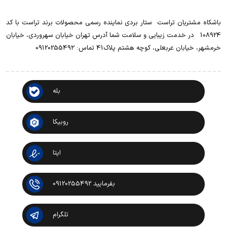
باشکاه مشتریان تراست ‌ ‌ستار بردی نماینده رسمی محصولات برند تراست با کد
108924 ‌ ‌ در خدمت زیبایی و سلامت شما آدرس تهران خیابان سهروردی، خیابان
خرمشهر، خیابان عربعلی، کوچه هشتم پلاک41 تماس: 0912025549۲
بله
روبیکا
ایتا
بفرمایید 09120255492
تلگرام