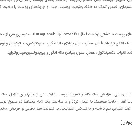
ی‌اکسیدان، ضمن کمک به حفظ رطوبت پوست، چین و چروک‌های پوست را برطرف ک
Duraquench IQ،، سدیم پی سی ای، هیالورونیک‌اسید و آکواکسیل
 التهاب دکسپنتانول، عصاره سلول‌ بنیادی دانه انگور و پیریدوکسین‌هیدروکلراید
 آبرسانی، افزایش استحکام و تقویت پوست دارد. یکی از مهم‌ترین دلایل استفاد
کیب فعال کاملا هوشمندانه عمل کرده و با ساخت یک لایه محافظ در سطح پو
التهابی هم داشته و با تسکین التهابات، به تقویت سد دفاعی و افزایش است
لولان)