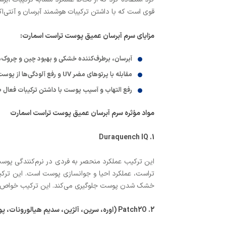
قوی است که با داشتن ترکیبات هوشمند آبرسان و آنت
مزایای سرم آبرسان عمیق پوست تراست اسمارت:
آبرسان، برطرف‌کننده خشکی و بهبود چین و چروک‌های پوست با داشتن ترکیبات فعال  Patch2O
مقابله با پرتوهای مضر UV و رفع آلودگی‌ها از پوست با داشتن ترکیبات فعال عصاره سلول بنیادی دانه انگور، سیم‌دتوکس، میتوکینیل و توکوفریل‌استات
رفع التهاب و آسیب پوست با داشتن ترکیبات فعال ضد
مواد مؤثره سرم آبرسان عمیق پوست تراست اسمارت
1. Duraquench IQ
این ترکیب عملکرد منحصر به فردی در نرم‌کنندگی پوست،
تراست، عملکرد احیا و جوانسازی پوست است. این تر
خشک شدن پوست جلوگیری می‌کند. این ترکیب خواص ضد 
2. Patch2O
(اوره، سرین، آلژین، سدیم هیالورونات، پو