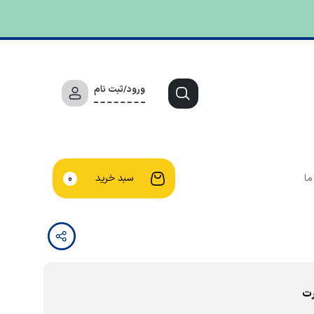
ورود/ثبت نام
ما
سبد خرید
0
رت