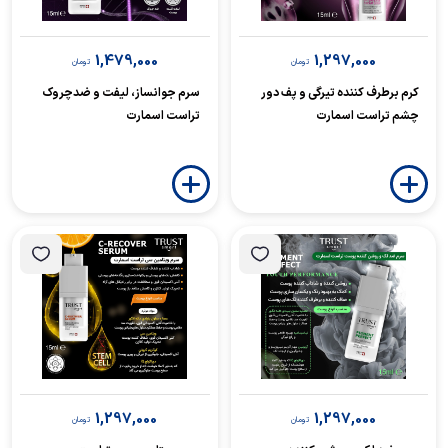
1,479,000
1,297,000
تومان
تومان
کرم برطرف کننده تیرگی و پف دور
سرم جوانساز، لیفت و ضدچروک
چشم تراست اسمارت
تراست اسمارت
1,297,000
1,297,000
تومان
تومان