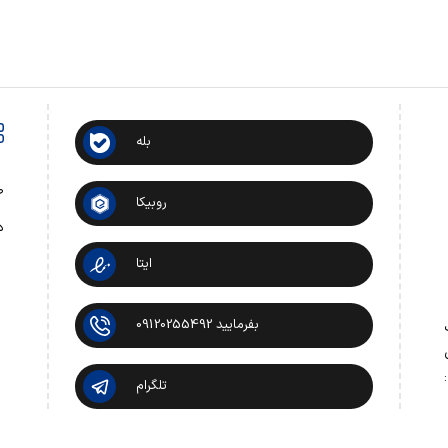
بله
ص
روبیکا
د
ایتا
بفرمایید 09120255492
 تماس:
تلگرام