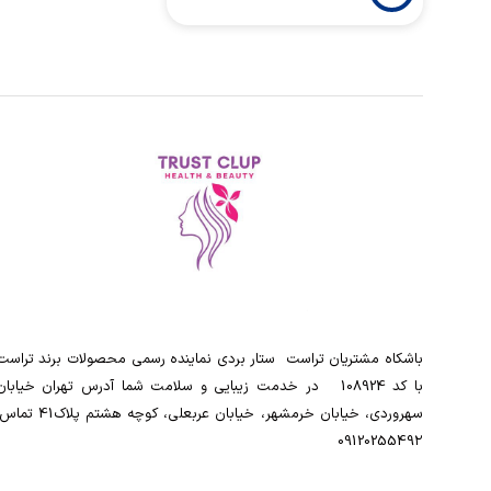
باشکاه مشتریان تراست ‌ ‌ستار بردی نماینده رسمی محصولات برند تراست
با کد 108924 ‌ ‌ در خدمت زیبایی و سلامت شما آدرس تهران خیابان
سهروردی، خیابان خرمشهر، خیابان عربعلی، کوچه هشتم پلاک41
0912025549۲