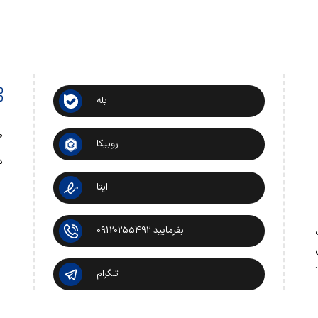
بله
ص
روبیکا
د
ایتا
بفرمایید 09120255492
 تماس:
تلگرام