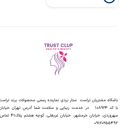
باشکاه مشتریان تراست ‌ ‌ستار بردی نماینده رسمی محصولات برند تراست
با کد 108924 ‌ ‌ در خدمت زیبایی و سلامت شما آدرس تهران خیابان
سهروردی، خیابان خرمشهر، خیابان عربعلی، کوچه هشتم پلاک41
0912025549۲