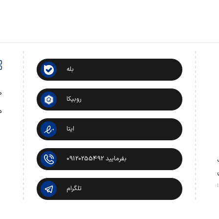
بله
ص
روبیکا
د
ایتا
بفرمایید 09120255492
 تماس:
تلگرام