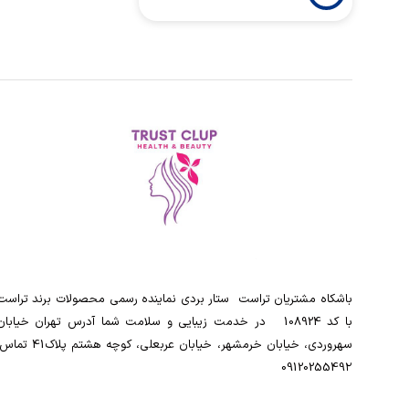
باشکاه مشتریان تراست ‌ ‌ستار بردی نماینده رسمی محصولات برند تراست
با کد 108924 ‌ ‌ در خدمت زیبایی و سلامت شما آدرس تهران خیابان
سهروردی، خیابان خرمشهر، خیابان عربعلی، کوچه هشتم پلاک41
0912025549۲