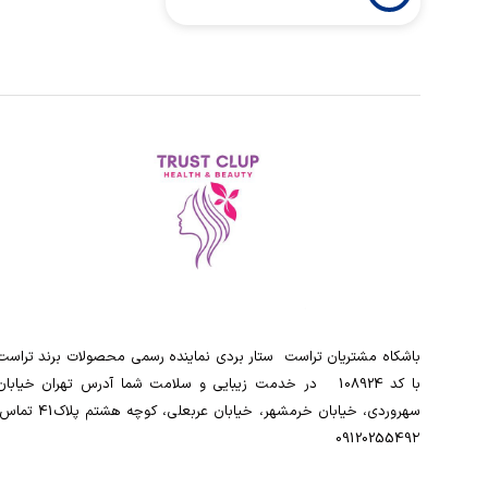
باشکاه مشتریان تراست ‌ ‌ستار بردی نماینده رسمی محصولات برند تراست
با کد 108924 ‌ ‌ در خدمت زیبایی و سلامت شما آدرس تهران خیابان
سهروردی، خیابان خرمشهر، خیابان عربعلی، کوچه هشتم پلاک41
0912025549۲