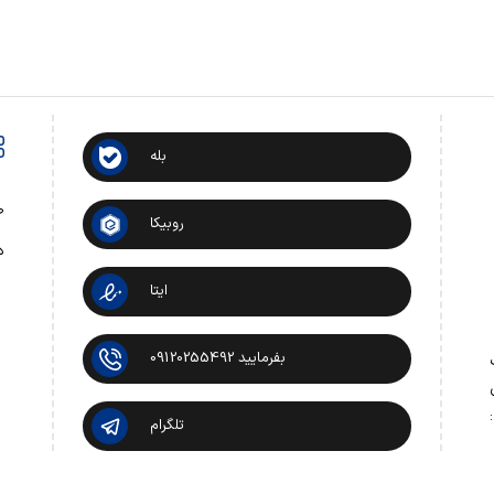
بله
ص
روبیکا
د
ایتا
بفرمایید 09120255492
 تماس:
تلگرام