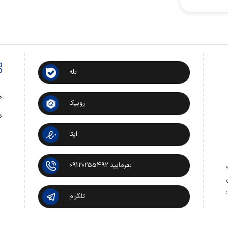
بله
ص
روبیکا
د
ایتا
بفرمایید 09120255492
 تماس:
تلگرام