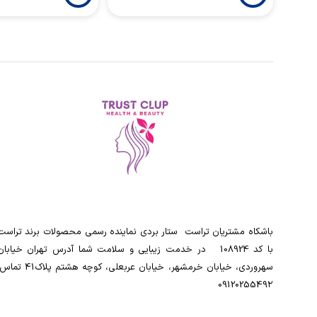
باشکاه مشتریان تراست ‌ ‌ستار بردی نماینده رسمی محصولات برند تراست
با کد 108924 ‌ ‌ در خدمت زیبایی و سلامت شما آدرس تهران خیابان
سهروردی، خیابان خرمشهر، خیابان عربعلی، کوچه هشتم پلاک41
0912025549۲