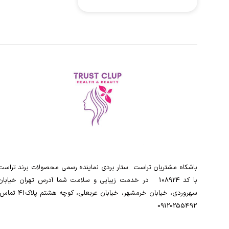
باشکاه مشتریان تراست ‌ ‌ستار بردی نماینده رسمی محصولات برند تراست
با کد 108924 ‌ ‌ در خدمت زیبایی و سلامت شما آدرس تهران خیابان
سهروردی، خیابان خرمشهر، خیابان عربعلی، کوچه هشتم پلاک41
0912025549۲