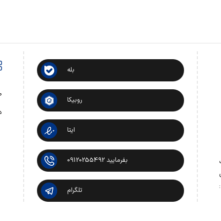
بله
ص
روبیکا
د
ایتا
بفرمایید 09120255492
 تماس:
تلگرام