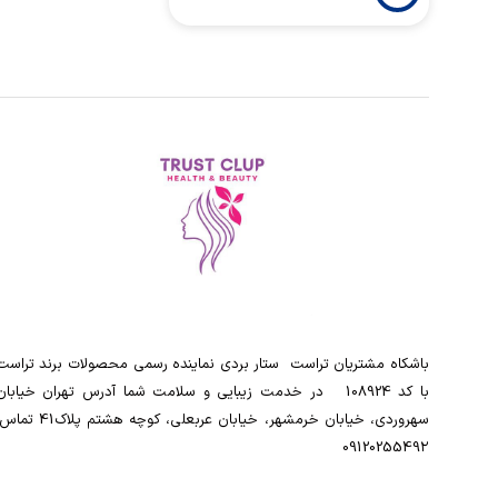
باشکاه مشتریان تراست ‌ ‌ستار بردی نماینده رسمی محصولات برند تراست
با کد 108924 ‌ ‌ در خدمت زیبایی و سلامت شما آدرس تهران خیابان
سهروردی، خیابان خرمشهر، خیابان عربعلی، کوچه هشتم پلاک41
0912025549۲