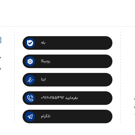
بله
ص
روبیکا
د
ایتا
بفرمایید 09120255492
 تماس:
تلگرام