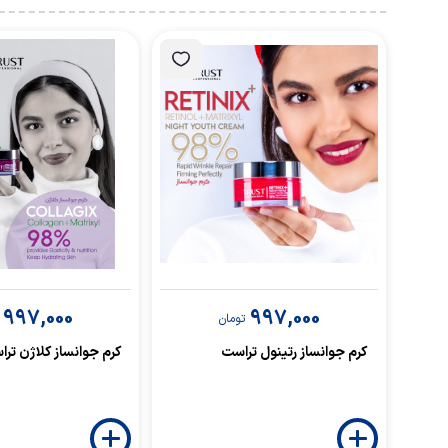
997,000
997,000
تومان
کرم جوانساز رتینول تراست
کرم جوانساز کلاژن تر