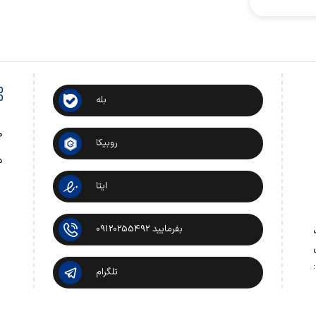
بله
ص
روبیکا
د
ایتا
بفرمایید 09120255492
 تماس:
تلگرام