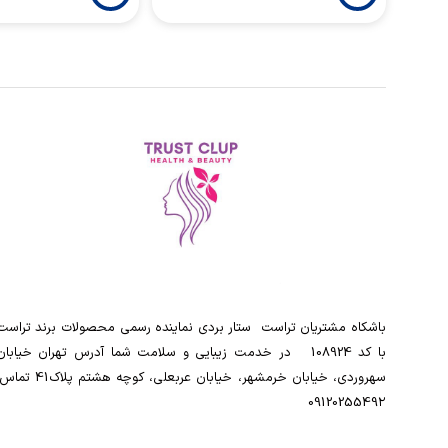
باشکاه مشتریان تراست ‌ ‌ستار بردی نماینده رسمی محصولات برند تراست
با کد 108924 ‌ ‌ در خدمت زیبایی و سلامت شما آدرس تهران خیابان
سهروردی، خیابان خرمشهر، خیابان عربعلی، کوچه هشتم پلاک41
0912025549۲