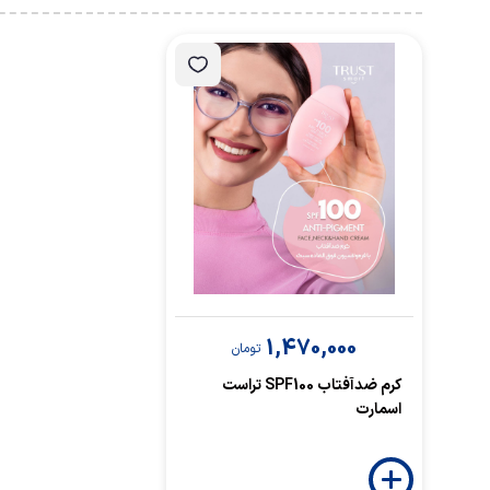
1,470,000
تومان
کرم ضدآفتاب SPF100 تراست
اسمارت