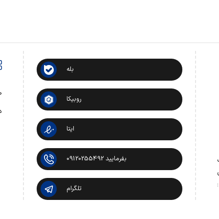
بله
ص
روبیکا
د
ایتا
بفرمایید 09120255492
 تماس:
تلگرام