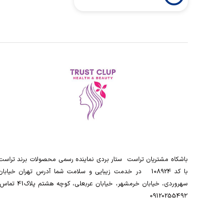
باشکاه مشتریان تراست ‌ ‌ستار بردی نماینده رسمی محصولات برند تراست
با کد 108924 ‌ ‌ در خدمت زیبایی و سلامت شما آدرس تهران خیابان
سهروردی، خیابان خرمشهر، خیابان عربعلی، کوچه هشتم پلاک41
0912025549۲