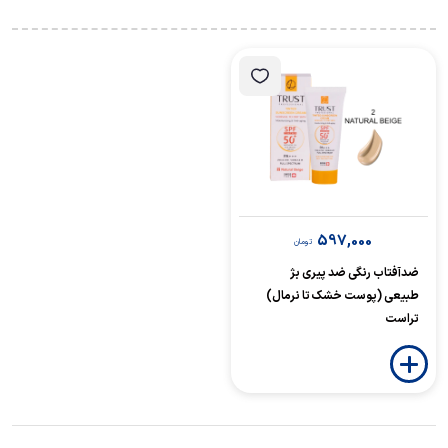
597,000
تومان
ضدآفتاب رنگی ضد پیری بژ
طبیعی (پوست خشک تا نرمال)
تراست