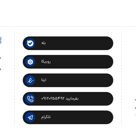
بله
ص
روبیکا
د
ایتا
بفرمایید 09120255492
 تماس:
تلگرام