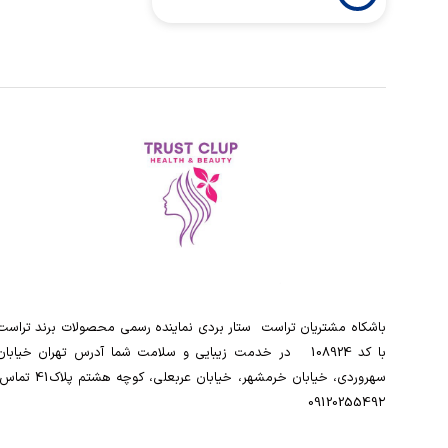
باشکاه مشتریان تراست ‌ ‌ستار بردی نماینده رسمی محصولات برند تراست
با کد 108924 ‌ ‌ در خدمت زیبایی و سلامت شما آدرس تهران خیابان
سهروردی، خیابان خرمشهر، خیابان عربعلی، کوچه هشتم پلاک41
0912025549۲