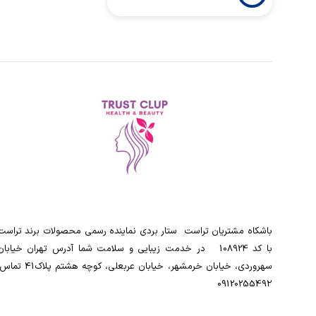
باشکاه مشتریان تراست ‌ ‌ستار بردی نماینده رسمی محصولات برند تراست
با کد 108924 ‌ ‌ در خدمت زیبایی و سلامت شما آدرس تهران خیابان
سهروردی، خیابان خرمشهر، خیابان عربعلی، کوچه هشتم پلاک41
0912025549۲