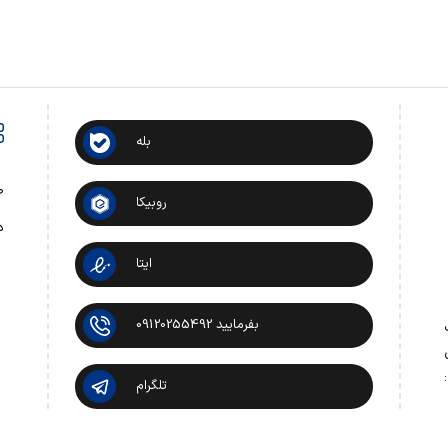
بله
ص
روبیکا
د
ایتا
بفرمایید 09120255492
 تماس:
تلگرام