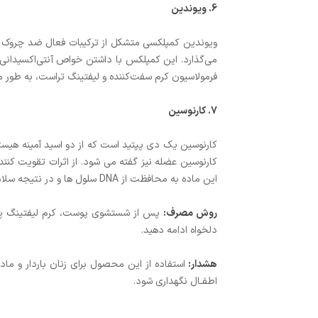
6. ویوندین
ویوندین کمپلکسی متشکل از ترکیبات فعال ضد چروک و ض
می‌گذارد. این کمپلکس با داشتن خواص آنتی‌اکسیدانی 
فرمولاسیون کرم سفت‌کننده و لیفتینگ تراست، به طور م
7. کارنوسین
کارنوسین یک دی پپتید است که از دو اسید آمینه هیس
کارنوسین عضله نیز گفته می شود. از اثرات تقویت کنن
این ماده به محافظت از DNA سلول ها و در نتیجه سلامت پوست کمک شایانی می کند.
روش مصرف:
پس از شستشوی پوست، کرم لیفتینگ پوست
دلخواه ادامه دهید.
هشدار:
استفاده از این محصول برای زنان باردار و ما
اطفـال نگهداری شود.