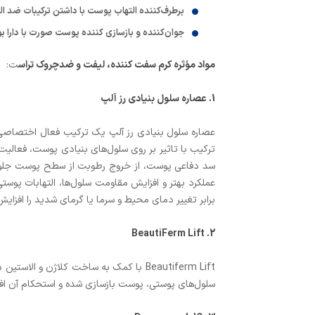
برطرف‌کننده التهاب پوست با داشتن ترکیبات ضد ال
جوان‌کننده و بازسازی کننده پوست صورت با دارا بودن ترکیبات فعال BeautiFerm Lift، سیم‌دتوکس، آمی
مواد مؤثره کرم سفت کننده، لیفت و ضدچروک تراس
ت:
1. عصاره سلول بنیادی رز آلپ
عصاره سلول بنیادی رز آلپ یک ترکیب فعال اختصاصی ا
ترکیب با تاثیر بر روی سلول‌های بنیادی پوست، فعالیت
عملکرد بهتر و افزایش مقاومت سلول‌ها، التهابات پو
برابر تغییر دمای محیط و سرما یا گرمای شدید را افزا
2. BeautiFerm Lift
Beautiferm Lift با کمک به ساخت کلاژن
سلول‌های پوستی، پوست بازسازی شده و استحکام آن افز