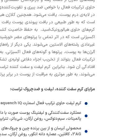
حاوی ترکیبات فعال با خواص ضد پیری و تقویت‌کننده‌
در لایه‌ی درم پوست، یافت می‌شود. همچنین کلاژن هید
کرم‌های حاوی هیالورونیک‌اسید، به حفظ خاصیت کشسانی
غیرعادی رشته‌های الاستین می‌شوند. یکی دیگر از راه
آلرژن‌ها به پوست، پرتوها و گونه‌های فعال اکسیژنی، 
ترکیبات فعال بتواند از تخریب اجزاء دفاعی اولیه‌ی تش
افتادگی آن شود. بنابراین کرم لیفت و سفت کننده‌ تراس
می‌شوند، به طور موثری به مراقبت از پوست در برابر 
مزایای کرم سفت کننده، لیفت و ضدچروک تراست:
کرم لیفت حاوی ترکیب فعال اسمارت Duraquench IQ، که با عملکردی هوشمندانه لایه مراقبتی در سطح پوست تشکیل می‌دهد و از خروج رطوبت و خشکی و التهاب پوست جلوگیری می‌کند.
پالمیتات، سیم‌دتوکس، روغن آرگان، شی‌باتر، تتراپپتاید-۲۱، کمپلکس سرامید، ویوندین و پروتئین کلاژن هی
3AG، کافئین، عصاره دانه انگور، روغن آرگان، سدیم پی سی ای و توکوفریل‌استات