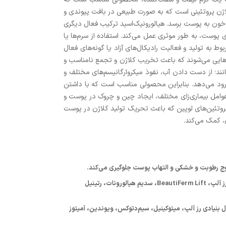
اژن پروتئینی است که به صورت طبیعی در بافت پیوندی و
خون به پوست برسد. هیالورونیک‌اسید ترکیب فعال دیگری
یعی در بافت پیوندی پوست یافت می‌شود. این ترکیب پوست را آبرسانی می‌کند و در مقابل پرتوهای مضر UV و پیری پوست، به طور موثری عمل می‌کند. استفاده از سرم‌ها یا
ه تولید و فعالیت رادیکال‌های آزاد یا گونه‌های فعال
کال‌های آزاد باعث افزایش تولید آنزیم‌هایی می‌شوند که باعث تخریب کلاژن و تجمع نامناسب و
ند؛ از دست دادن آب، نفوذ میکروارگانیسم‌های مختلف و
ی ورود می‌دهد. بنابراین محصولی مناسب است که با داشتن
د عوامل بیماری‌زای مختلف، ایجاد چین و چروک در پوست و
 پروتئین‌های لوپین که باعث تحریک تولید کلاژن در پوست
، کمک می‌کند.
عملکرد سفت‌کنندگی و لیفتینگ پوست صورت با داشتن ترکیبات فعال بهبود دهنده کشسانی و مقاومت پوست مثل عصاره سلول بنیادی رز آلپ، BeautiFerm Lift، سدیم هیالورونات، رتینیل
ک‌های پوستی با داشتن ترکیبات فعال آنتی‌اکسیدان و مهار کننده پرتوهای UV مثل عصاره سلول بنیادی رز آلپ، میتوکینیل، سیم‌دتوکس، ویوندین، آمیتوز