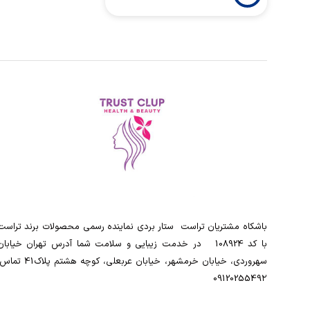
باشکاه مشتریان تراست ‌ ‌ستار بردی نماینده رسمی محصولات برند تراست
با کد 108924 ‌ ‌ در خدمت زیبایی و سلامت شما آدرس تهران خیابان
سهروردی، خیابان خرمشهر، خیابان عربعلی، کوچه هشتم پلاک41
0912025549۲