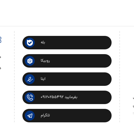
بله
ص
روبیکا
د
ایتا
بفرمایید 09120255492
 تماس:
تلگرام